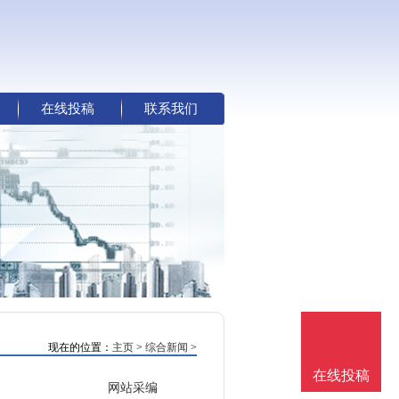
在线投稿
联系我们
现在的位置：
主页
>
综合新闻
>
在线投稿
网站采编