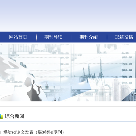
网站首页
期刊导读
期刊介绍
邮箱投稿
综合新闻
煤炭sci论文发表（煤炭类ei期刊）