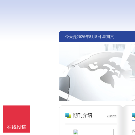
今天是
2026年8月8日 星期六
期刊介绍
在线投稿